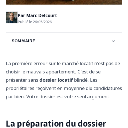
Par
Marc Delcourt
Publié le 26/05/2026
SOMMAIRE
La préparation du dossier locatif
La visite des appartements
La première erreur sur le marché locatif n'est pas de
choisir le mauvais appartement. C'est de se
Questions fréquentes
présenter sans
dossier locatif
blindé. Les
propriétaires reçoivent en moyenne dix candidatures
par bien. Votre dossier est votre seul argument.
La préparation du dossier