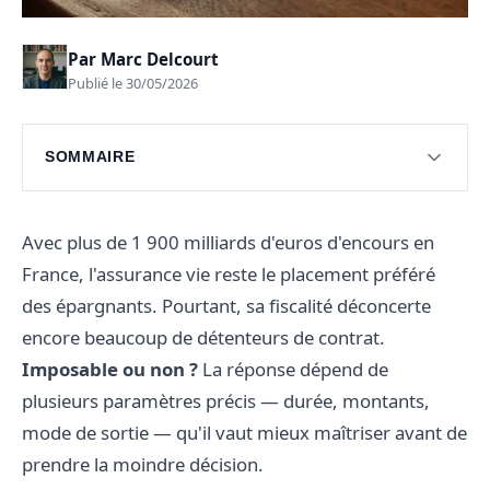
Par
Marc Delcourt
Publié le 30/05/2026
SOMMAIRE
Comprendre la fiscalité de l'assurance vie
Les prélèvements sociaux sur l'assurance vie
Avec plus de 1 900 milliards d'euros d'encours en
France, l'assurance vie reste le placement préféré
Optimiser la fiscalité de votre assurance vie
des épargnants. Pourtant, sa fiscalité déconcerte
Les erreurs courantes à éviter
encore beaucoup de détenteurs de contrat.
Questions fréquentes sur l'assurance vie
Imposable ou non ?
La réponse dépend de
plusieurs paramètres précis — durée, montants,
Questions fréquentes
mode de sortie — qu'il vaut mieux maîtriser avant de
prendre la moindre décision.