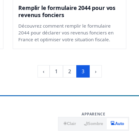
Remplir le formulaire 2044 pour vos
revenus fonciers
Découvrez comment remplir le formulaire
2044 pour déclarer vos revenus fonciers en
France et optimiser votre situation fiscale.
‹
1
2
3
›
APPARENCE
☀️
💻
🌙
Clair
Sombre
Auto