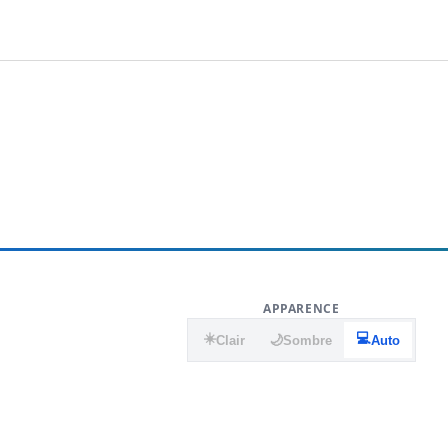
APPARENCE
☀️
💻
🌙
Clair
Sombre
Auto