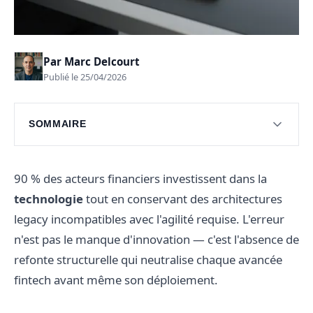
Par
Marc Delcourt
Publié le 25/04/2026
SOMMAIRE
Panorama des innovations technologiques
Les acteurs émergents du secteur financier
90 % des acteurs financiers investissent dans la
technologie
tout en conservant des architectures
Questions fréquentes
legacy incompatibles avec l'agilité requise. L'erreur
n'est pas le manque d'innovation — c'est l'absence de
refonte structurelle qui neutralise chaque avancée
fintech avant même son déploiement.