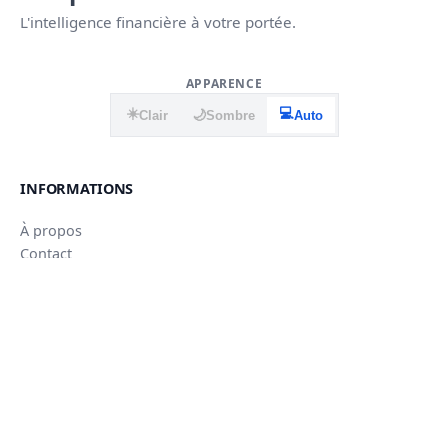
L'intelligence financière à votre portée.
APPARENCE
☀️
💻
🌙
Clair
Sombre
Auto
INFORMATIONS
À propos
Contact
Mentions légales
CGU
Confidentialité
© 2026 — Finaplace.