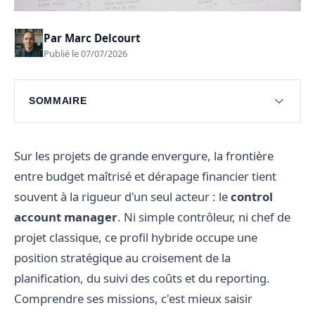
Par
Marc Delcourt
Publié le 07/07/2026
SOMMAIRE
Comprendre le rôle du Control Account
Manager
Sur les projets de grande envergure, la frontière
Missions du Control Account Manager
entre budget maîtrisé et dérapage financier tient
souvent à la rigueur d'un seul acteur : le
Compétences clés requises
control
account manager
. Ni simple contrôleur, ni chef de
Défis rencontrés par les CAM
projet classique, ce profil hybride occupe une
Perspectives de carrière pour les CAM
position stratégique au croisement de la
planification, du suivi des coûts et du reporting.
Questions fréquentes
Comprendre ses missions, c'est mieux saisir