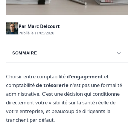
Par
Marc Delcourt
Publié le 11/05/2026
SOMMAIRE
Les fondamentaux des méthodes comptables
Exemples pratiques par type d'entreprise
Choisir entre comptabilité
d'engagement
et
comptabilité
de trésorerie
n'est pas une formalité
Questions fréquentes
administrative. C'est une décision qui conditionne
directement votre visibilité sur la santé réelle de
votre entreprise, et beaucoup de dirigeants la
tranchent par défaut.