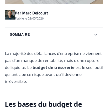
Par
Marc Delcourt
Publié le 02/05/2026
SOMMAIRE
Les bases du budget de trésorerie
Élaboration du budget de trésorerie
La majorité des défaillances d'entreprise ne viennent
pas d'un manque de rentabilité, mais d'une rupture
Questions fréquentes
de liquidité. Le
budget de trésorerie
est le seul outil
qui anticipe ce risque avant qu'il devienne
irréversible.
Les bases du budget de