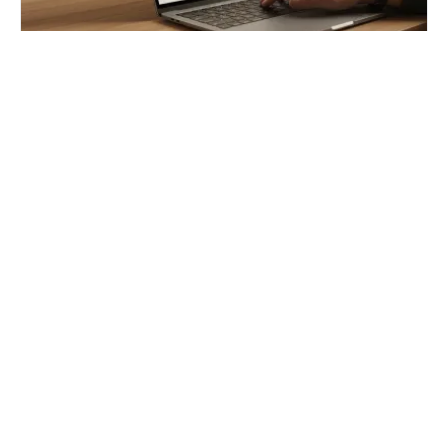
Plan de trésorerie : la méthode pour
piloter votre cash
Réduisez votre temps de gestion de 30 % grâce à
une méthode d'anticipation efficace. Découvrez les
outils et logiciels pour maîtriser votre cash au
quotidi...
Finaplace
L'intelligence financière à votre portée.