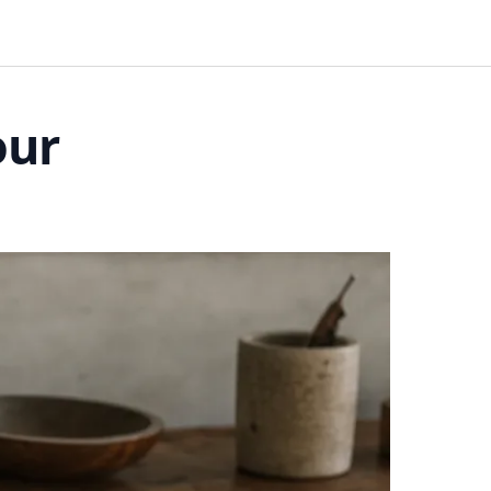
BUSINESS
FINANCES
HABITAT
our